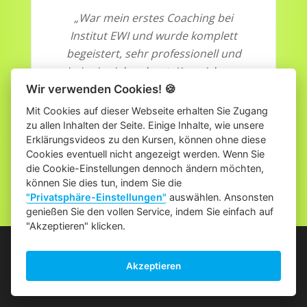
„War mein erstes Coaching bei
Institut EWI und wurde komplett
begeistert, sehr professionell und
irsinnig viel gerlernt. Kann ich nur
weiterempfehlen!“
Wir verwenden Cookies!
🍪
Mit Cookies auf dieser Webseite erhalten Sie Zugang
zu allen Inhalten der Seite. Einige Inhalte, wie unsere
Erklärungsvideos zu den Kursen, können ohne diese
Cookies eventuell nicht angezeigt werden. Wenn Sie
die Cookie-Einstellungen dennoch ändern möchten,
können Sie dies tun, indem Sie die
"Privatsphäre-Einstellungen"
auswählen. Ansonsten
genießen Sie den vollen Service, indem Sie einfach auf
"Akzeptieren" klicken.
Telefonische Beratung:
0660/8185033
Akzeptieren
Wir sind von 8 - 17 Uhr erreichbar.