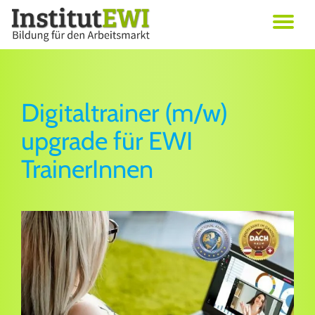
Skip
Erwachsenenbildung in Wien
to
Institut EWI
content
Digitaltrainer (m/w)
upgrade für EWI
TrainerInnen