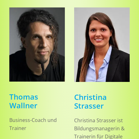
Thomas
Christina
Wallner
Strasser
Business-Coach und
Christina Strasser ist
Trainer
Bildungsmanagerin &
Trainerin für Digitale