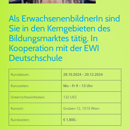
Als ErwachsenenbildnerIn sind
Sie in den Kerngebieten des
Bildungsmarktes tätig. In
Kooperation mit der
EWI
Deutschschule
Kursdatum:
28.10.2024 – 20.12.2024
Kurszeiten:
Mo – Fr 9 – 13 Uhr
Unterrichtseinheiten:
132 UES
Kursort:
Graben 12, 1010 Wien
Kurskosten:
€ 1.800.-