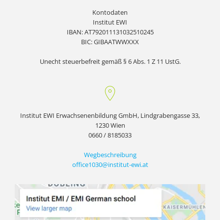
Kontodaten
Institut EWI
IBAN: AT792011131032510245
BIC: GIBAATWWXXX
Unecht steuerbefreit gemäß § 6 Abs. 1 Z 11 UstG.
Institut EWI Erwachsenenbildung GmbH, Lindgrabengasse 33,
1230 Wien
0660 / 8185033
Wegbeschreibung
office1030@institut-ewi.at