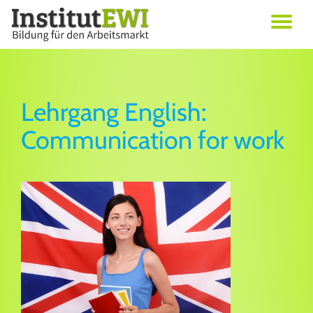
Skip
Erwachsenenbildung in Wien
to
Institut EWI
content
Lehrgang English:
Communication for work