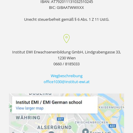
IBAN: AT792011131032510245
BIC: GIBAATWWXXX
Unecht steuerbefreit gemäß § 6 Abs. 1 Z 11 UstG.
Institut EWI Erwachsenenbildung GmbH, Lindgrabengasse 33,
1230 Wien
0660 / 8185033
Wegbeschreibung
office1030@institut-ewi.at