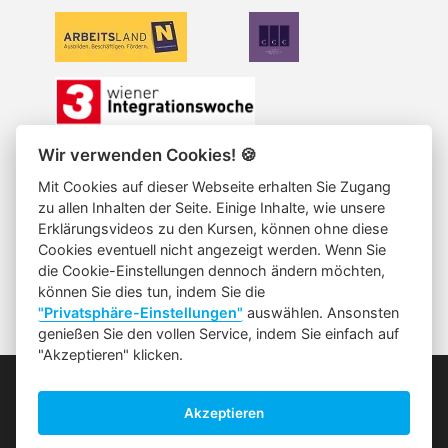
Wir verwenden Cookies!
🍪
Die Datenschutzerklärung finden Sie hier
Mit Cookies auf dieser Webseite erhalten Sie Zugang
S
zu allen Inhalten der Seite. Einige Inhalte, wie unsere
E
Löschanfrage
Erklärungsvideos zu den Kursen, können ohne diese
C
Cookies eventuell nicht angezeigt werden. Wenn Sie
Die allgemeinen Geschäftsbedingungen
O
die Cookie-Einstellungen dennoch ändern möchten,
N
können Sie dies tun, indem Sie die
Impressum
Leitbild
"Privatsphäre-Einstellungen"
auswählen. Ansonsten
D
genießen Sie den vollen Service, indem Sie einfach auf
A
"Akzeptieren" klicken.
R
Telefonische Beratung:
Y
0660/8185033
M
Akzeptieren
Wir sind von 8 - 17 Uhr erreichbar.
E