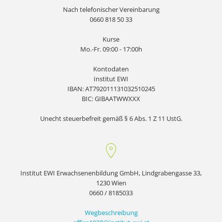
Nach telefonischer Vereinbarung
0660 818 50 33
Kurse
Mo.-Fr. 09:00 - 17:00h
Kontodaten
Institut EWI
IBAN: AT792011131032510245
BIC: GIBAATWWXXX
Unecht steuerbefreit gemäß § 6 Abs. 1 Z 11 UstG.
Institut EWI Erwachsenenbildung GmbH, Lindgrabengasse 33,
1230 Wien
0660 / 8185033
Wegbeschreibung