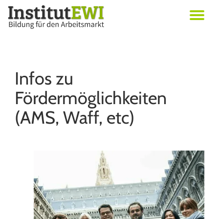
Skip
Erwachsenenbildung in Wien
to
Institut EWI
content
Infos zu
Fördermöglichkeiten
(AMS, Waff, etc)