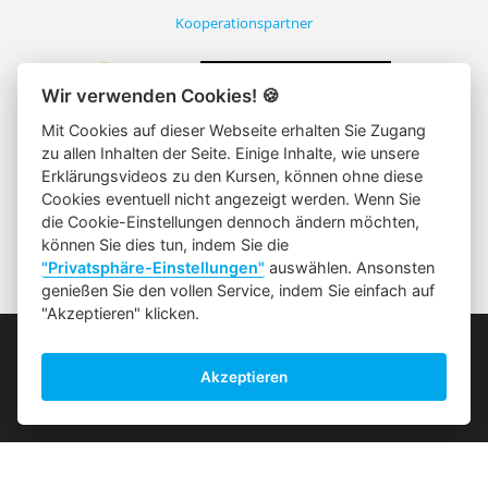
Kooperationspartner
Wir verwenden Cookies!
🍪
Mit Cookies auf dieser Webseite erhalten Sie Zugang
zu allen Inhalten der Seite. Einige Inhalte, wie unsere
Erklärungsvideos zu den Kursen, können ohne diese
Cookies eventuell nicht angezeigt werden. Wenn Sie
die Cookie-Einstellungen dennoch ändern möchten,
können Sie dies tun, indem Sie die
"Privatsphäre-Einstellungen"
auswählen. Ansonsten
genießen Sie den vollen Service, indem Sie einfach auf
"Akzeptieren" klicken.
Telefonische Beratung:
0660/8185033
Akzeptieren
Die Datenschutzerklärung finden Sie hier
Wir sind von 8 - 17 Uhr erreichbar.
S
E
Löschanfrage
C
Die allgemeinen Geschäftsbedingungen
O