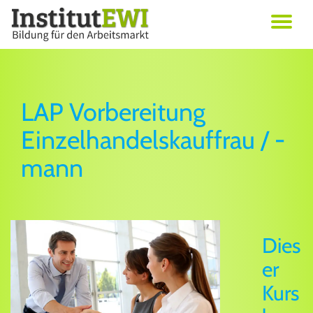
Skip
Erwachsenenbildung in Wien
to
Institut EWI
content
LAP Vorbereitung
Einzelhandelskauffrau / -
mann
Dies
er
Kurs