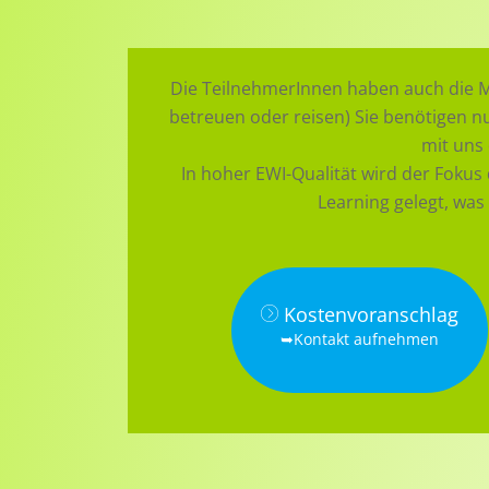
Die TeilnehmerInnen haben auch die Mö
betreuen oder reisen) Sie benötigen n
mit uns
In hoher EWI-Qualität wird der Foku
Learning gelegt, was
Kostenvoranschlag
➥Kontakt aufnehmen