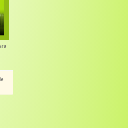
ara
ie