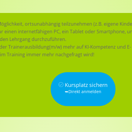
glichkeit, ortsunabhängig teilzunehmen (z.B. eigene Kinde
ur einen internetfähigen PC, ein Tablet oder Smartphone, 
 den Lehrgang durchzuführen.
s der Trainerausbildung(m/w) mehr auf KI-Kompetenz und E-
 im Training immer mehr nachgefragt wird!
Kursplatz sichern
➥Direkt anmelden