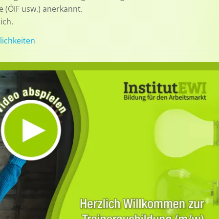
e (ÖIF usw.) anerkannt.
ich.
lichkeiten