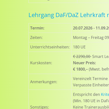
Lehrgang DaF/DaZ Lehrkraft n
Termin:
20.07.2026 - 11.09.
Zeiten:
Montag – Freitag 09
Unterrichtseinheiten:
180 UE
€ 2290,00
Smart Lea
Kurskosten:
Neuer Preis:
€ 1800,–
(Mwst. befr
Vereinzelt Termine
Anmerkungen:
Verpasste Einheite
Entspricht den
Krit
(Min. 180 UE in Da
Sonstiges:
Keine Trainerausbil