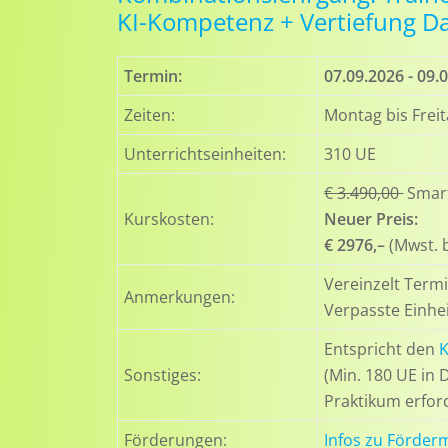
KI-Kompetenz + Vertiefung Da
Termin:
07.09.2026 - 09.
Zeiten:
Montag bis Freit
Unterrichtseinheiten:
310 UE
€ 3.490,00
Smart
Kurskosten:
Neuer Preis:
€ 2976,–
(Mwst. b
Vereinzelt Term
Anmerkungen:
Verpasste Einhe
Entspricht den
K
Sonstiges:
(Min. 180 UE in
Praktikum erford
Förderungen:
Infos zu Förder