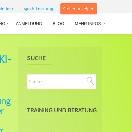
Medien
Login E-Learning
Stellenanzeigen
NG
ANMELDUNG
BLOG
MEHR INFOS
KI-
SUCHE
ung
r
TRAINING UND BERATUNG
z.