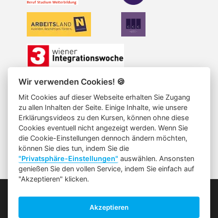
Wir verwenden Cookies!
🍪
Die Datenschutzerklärung finden Sie hier
Mit Cookies auf dieser Webseite erhalten Sie Zugang
S
zu allen Inhalten der Seite. Einige Inhalte, wie unsere
E
Löschanfrage
Erklärungsvideos zu den Kursen, können ohne diese
C
Cookies eventuell nicht angezeigt werden. Wenn Sie
Die allgemeinen Geschäftsbedingungen
O
die Cookie-Einstellungen dennoch ändern möchten,
N
können Sie dies tun, indem Sie die
Impressum
Leitbild
"Privatsphäre-Einstellungen"
auswählen. Ansonsten
D
genießen Sie den vollen Service, indem Sie einfach auf
A
"Akzeptieren" klicken.
R
Telefonische Beratung:
Y
0660/8185033
M
Akzeptieren
Wir sind von 8 - 17 Uhr erreichbar.