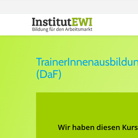
Skip
to
content
Erwachsenenbildung in Wien
Institut EWI
TrainerInnenausbildu
(DaF)
Wir haben diesen Kurs 