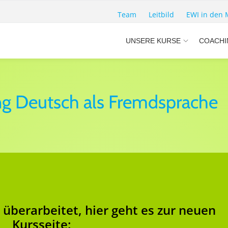
Team
Leitbild
EWI in den 
UNSERE KURSE
COACHI
ng Deutsch als Fremdsprache
überarbeitet, hier geht es zur neuen
Kursseite: