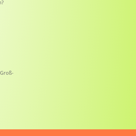
n?
(Groß-