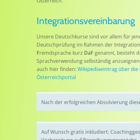
Österreich.
Integrationsvereinbarung
Unsere Deutschkurse sind vor allem für jen
Deutschprüfung im Rahmen der Integration
F
remdsprache kurz
DaF
genannt, besteht die
Sprachverwendung selbständig anzueignen:
auch hier finden:
Wikipediaeintrag über die
Österreichportal
Nach der erfolgreichen Absolvierung diese
Auf Wunsch gratis inkludiert: Coachingg
Vorbereitung auf Bewerbungsgespräche