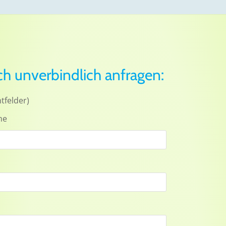
ch unverbindlich anfragen:
htfelder)
me