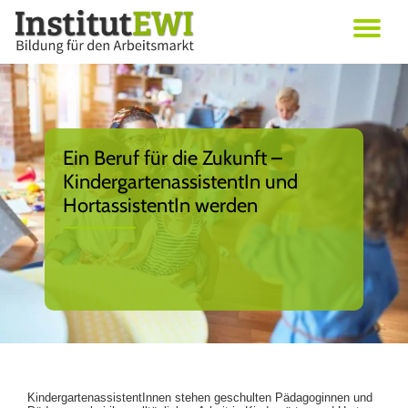
Skip
Erwachsenenbildung in Wien
to
Institut EWI
content
Ein Beruf für die Zukunft –
KindergartenassistentIn und
HortassistentIn werden
KindergartenassistentInnen stehen geschulten Pädagoginnen und