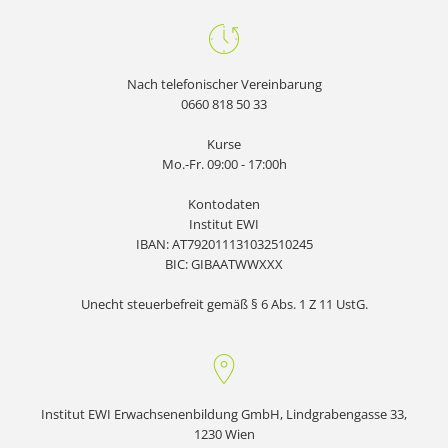
Nach telefonischer Vereinbarung
0660 818 50 33
Kurse
Mo.-Fr. 09:00 - 17:00h
Kontodaten
Institut EWI
IBAN: AT792011131032510245
BIC: GIBAATWWXXX
Unecht steuerbefreit gemäß § 6 Abs. 1 Z 11 UstG.
Institut EWI Erwachsenenbildung GmbH, Lindgrabengasse 33,
1230 Wien