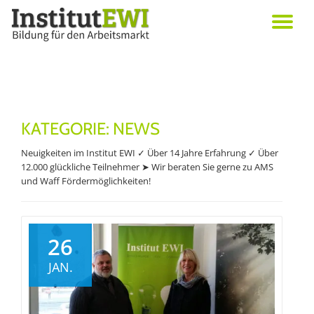
Skip
Erwachsenenbildung in Wien
to
Institut EWI
content
KATEGORIE:
NEWS
Neuigkeiten im Institut EWI ✓ Über 14 Jahre Erfahrung ✓ Über
12.000 glückliche Teilnehmer ➤ Wir beraten Sie gerne zu AMS
und Waff Fördermöglichkeiten!
26
JAN.