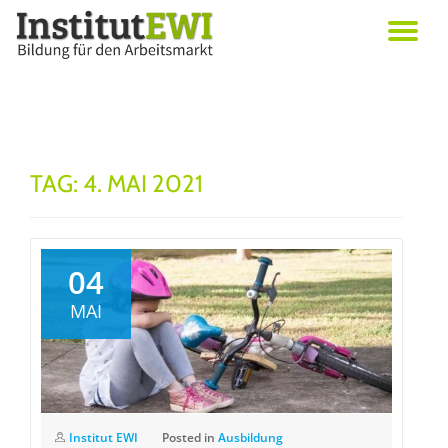
Skip
Erwachsenenbildung in Wien
to
Institut EWI
content
TAG:
4. MAI 2021
04
MAI
Institut EWI
Posted in
Ausbildung